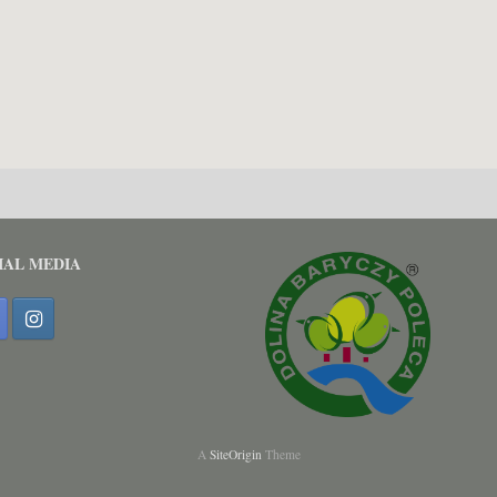
IAL MEDIA
A
SiteOrigin
Theme