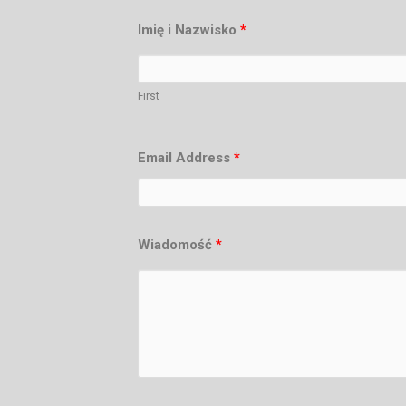
Imię i Nazwisko
*
First
Email Address
*
Wiadomość
*