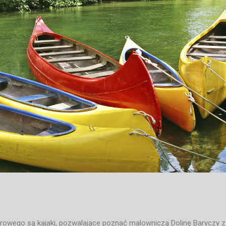
rowego są kajaki, pozwalające poznać malowniczą Dolinę Baryczy z i