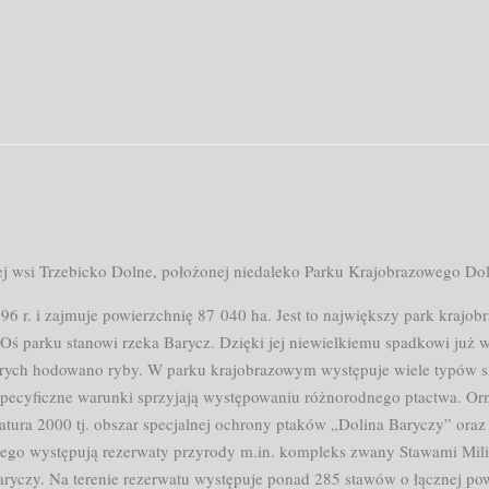
om
j wsi Trzebicko Dolne, położonej niedaleko Parku Krajobrazowego Doli
6 r. i zajmuje powierzchnię 87 040 ha. Jest to największy park krajo
Oś parku stanowi rzeka Barycz. Dzięki jej niewielkiemu spadkowi już 
rych hodowano ryby. W parku krajobrazowym występuje wiele typów sied
 Specyficzne warunki sprzyjają występowaniu różnorodnego ptactwa. Orn
atura 2000 tj. obszar specjalnej ochrony ptaków „Dolina Baryczy” oraz 
wego występują rezerwaty przyrody m.in. kompleks zwany Stawami Mili
ryczy. Na terenie rezerwatu występuje ponad 285 stawów o łącznej po