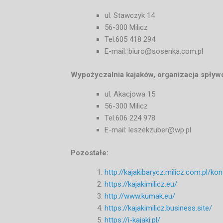
ul. Stawczyk 14
56-300 Milicz
Tel.605 418 294
E-mail: biuro@sosenka.com.pl
Wypożyczalnia kajaków, organizacja spły
ul. Akacjowa 15
56-300 Milicz
Tel.606 224 978
E-mail: leszekzuber@wp.pl
Pozostałe:
http://kajakibarycz.milicz.com.pl/kon
https://kajakimilicz.eu/
http://www.kumak.eu/
https://kajakimilicz.business.site/
https://i-kajaki.pl/