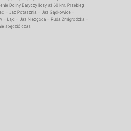
enie Doliny Baryczy liczy aż 60 km. Przebieg
iec – Jaz Potasznia – Jaz Gądkowice –
w – Łąki – Jaz Niezgoda – Ruda Żmigrodzka –
nie spędzić czas.