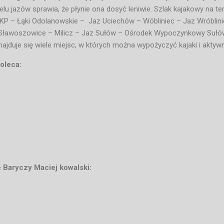
u jazów sprawia, że płynie ona dosyć leniwie. Szlak kajakowy na ter
PKP – Łąki Odolanowskie – Jaz Uciechów – Wóbliniec – Jaz Wróblin
 Sławoszowice – Milicz – Jaz Sułów – Ośrodek Wypoczynkowy Sułó
ajduje się wiele miejsc, w których można wypożyczyć kajaki i aktyw
oleca:
 Baryczy Maciej kowalski:
com