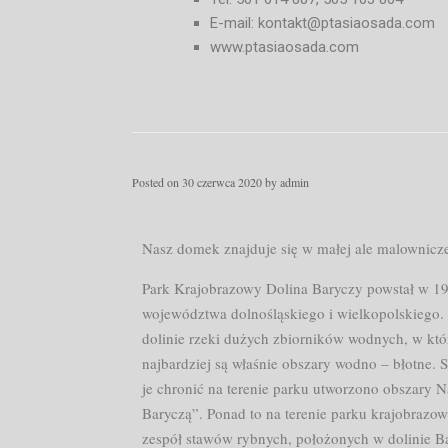
E-mail: kontakt@ptasiaosada.c
www.ptasiaosada.com
Posted on
30 czerwca 2020
by
admin
Nasz domek znajduje się w małej ale malownicze
Park Krajobrazowy Dolina Baryczy powstał w 199
województwa dolnośląskiego i wielkopolskiego. 
dolinie rzeki dużych zbiorników wodnych, w któ
najbardziej są właśnie obszary wodno – błotne.
je chronić na terenie parku utworzono obszary N
Baryczą”. Ponad to na terenie parku krajobrazo
zespół stawów rybnych, położonych w dolinie Ba