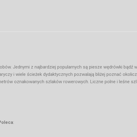
obów. Jednymi z najbardziej popularnych są piesze wędrówki bądź
 Baryczy i wiele ścieżek dydaktycznych pozwalają bliżej poznać okol
metrów oznakowanych szlaków rowerowych. Liczne polne i leśne szla
Poleca
: