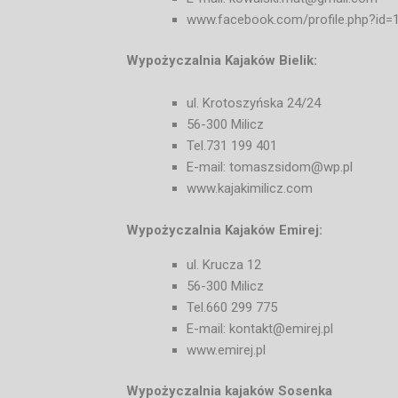
www.facebook.com/profile.php?id
Wypożyczalnia Kajaków Bielik:
ul. Krotoszyńska 24/24
56-300 Milicz
Tel.731 199 401
E-mail: tomaszsidom@wp.pl
www.kajakimilicz.com
Wypożyczalnia Kajaków Emirej:
ul. Krucza 12
56-300 Milicz
Tel.660 299 775
E-mail: kontakt@emirej.pl
www.emirej.pl
Wypożyczalnia kajaków Sosenka