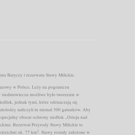
na Baryczy i rezerwatu Stawy Milickie.
brazowy w Polsce. Leży na pograniczu
w średniowieczu możliwe było tworzenie w
lisk, jednak tymi, które odznaczają się
itolodzy naliczyli tu niemal 300 gatunków. Aby
specjalny obszar ochrony siedlisk „Ostoja nad
ckimi. Rezerwat Przyrody Stawy Milickie to
2
wierzchni ok. 77 km
. Stawy zostały założone w