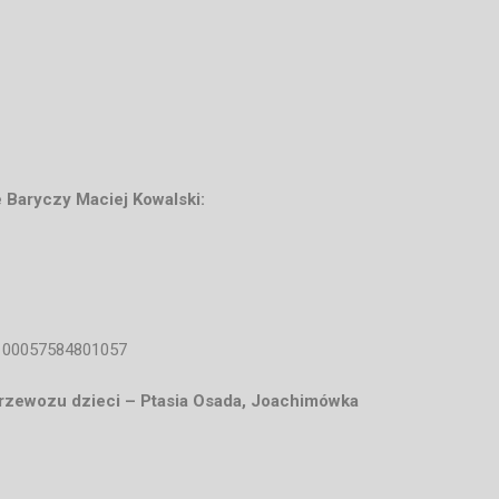
 Baryczy Maciej Kowalski:
com
=100057584801057
rzewozu dzieci – Ptasia Osada, Joachimówka