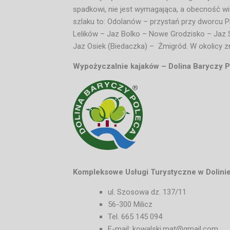
spadkowi, nie jest wymagająca, a obecność wiel
szlaku to: Odolanów – przystań przy dworcu 
Lelików – Jaz Bolko – Nowe Grodzisko – Jaz
Jaz Osiek (Biedaczka) – Żmigród. W okolicy zn
Wypożyczalnie kajaków – Dolina Baryczy P
Kompleksowe Usługi Turystyczne w Dolinie
ul. Szosowa dz. 137/11
56-300 Milicz
Tel. 665 145 094
E-mail: kowalski.mat@gmail.