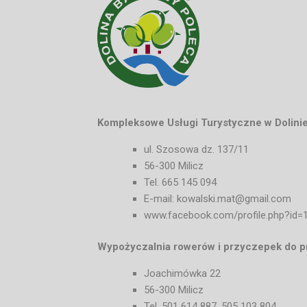
Kompleksowe Usługi Turystyczne w Dolinie
ul. Szosowa dz. 137/11
56-300 Milicz
Tel. 665 145 094
E-mail: kowalski.mat@gmail.
www.facebook.com/profile.php?id
Wypożyczalnia rowerów i przyczepek do p
Joachimówka 22
56-300 Milicz
Tel. 501 614 887, 505 103 804